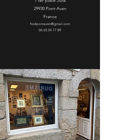
7 ter place Julia
29930 Pont-Aven
France
fredpontaven@gmail.com
06 65 04 77 89